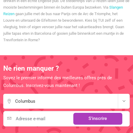
drinken in een échte Engelse pub. De stedentrips van D-reizen laten jullie de
mooiste bestemmingen binnen én buiten Europa bezoeken. Via
Slangen
Reizen
gaan jullie met de bus naar Parijs om de Arc de Triomphe, het
Louvre en uiteraard de Eifeltoren te bewonderen. Kies bij TUI zelf of een
vliegtuig, trein of eigen vervoer jullie naar het vakantieadres brengt. Gaan
jullie tapas eten in Barcelona of gooien jullie binnenkort een muntje in de
Trevifontein in Rome?
Ne rien manquer ?
Soyez le premier informé des meilleures offres près de
Columbus. Inscrivez-vous maintenant !
Columbus
S'inscrire