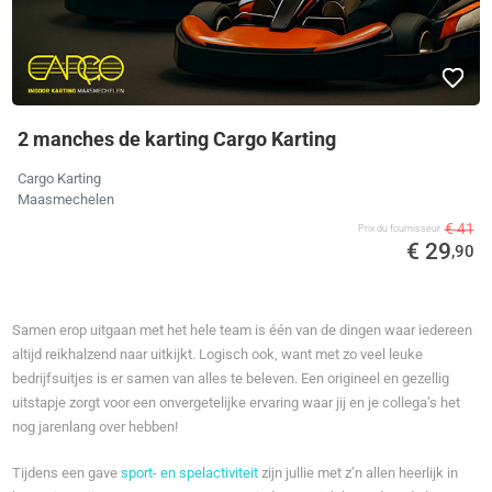
2 manches de karting Cargo Karting
Cargo Karting
Maasmechelen
€ 41
Prix ​​du fournisseur
€ 29
,90
Samen erop uitgaan met het hele team is één van de dingen waar iedereen
altijd reikhalzend naar uitkijkt. Logisch ook, want met zo veel leuke
bedrijfsuitjes is er samen van alles te beleven. Een origineel en gezellig
uitstapje zorgt voor een onvergetelijke ervaring waar jij en je collega’s het
nog jarenlang over hebben!
Tijdens een gave
sport- en spelactiviteit
zijn jullie met z’n allen heerlijk in