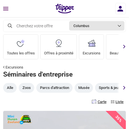
Menu
Cherchez votre offre
Columbus
Toutes les offres
Offres à proximité
Excursions
Beauté & bi
Excursions
Séminaires d'entreprise
Alle
Zoos
Parcs d'attraction
Musée
Sports & jeux
Carte
Liste
35%