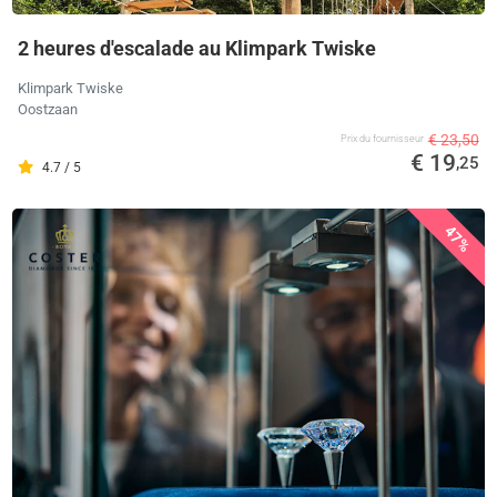
2 heures d'escalade au Klimpark Twiske
Klimpark Twiske
Oostzaan
€ 23,50
Prix ​​du fournisseur
€ 19
,25
4.7 / 5
47%