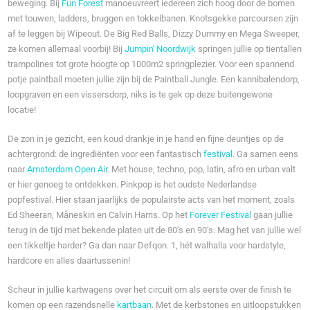
beweging. Bij
Fun Forest
manoeuvreert iedereen zich hoog door de bomen
met touwen, ladders, bruggen en tokkelbanen. Knotsgekke parcoursen zijn
af te leggen bij Wipeout. De Big Red Balls, Dizzy Dummy en Mega Sweeper,
ze komen allemaal voorbij! Bij
Jumpin' Noordwijk
springen jullie op tientallen
trampolines tot grote hoogte op 1000m2 springplezier. Voor een spannend
potje paintball moeten jullie zijn bij de Paintball Jungle. Een kannibalendorp,
loopgraven en een vissersdorp, niks is te gek op deze buitengewone
locatie!
De zon in je gezicht, een koud drankje in je hand en fijne deuntjes op de
achtergrond: de ingrediënten voor een fantastisch
festival
. Ga samen eens
naar
Amsterdam Open Air
. Met house, techno, pop, latin, afro en urban valt
er hier genoeg te ontdekken. Pinkpop is het oudste Nederlandse
popfestival. Hier staan jaarlijks de populairste acts van het moment, zoals
Ed Sheeran, Måneskin en Calvin Harris. Op het
Forever Festival
gaan jullie
terug in de tijd met bekende platen uit de 80’s en 90’s. Mag het van jullie wel
een tikkeltje harder? Ga dan naar Defqon. 1, hét walhalla voor hardstyle,
hardcore en alles daartussenin!
Scheur in jullie kartwagens over het circuit om als eerste over de finish te
komen op een razendsnelle
kartbaan
. Met de kerbstones en uitloopstukken