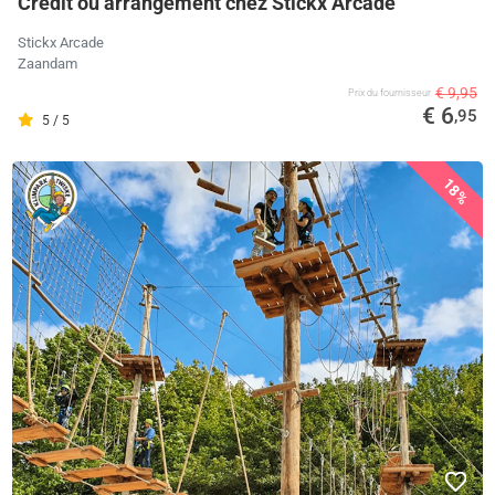
Crédit ou arrangement chez Stickx Arcade
Stickx Arcade
Zaandam
€ 9,95
Prix ​​du fournisseur
€ 6
,95
5 / 5
18%