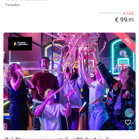
Yerseke
€ 125
Prix ​​du fournisseur
€ 99
,95
30%