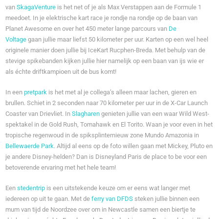
van
SkagaVenture
is het net of je als Max Verstappen aan de Formule 1
meedoet. In je elektrische kart race je rondje na rondje op de baan van
Planet Awesome en over het 450 meter lange parcours van
De
Voltage
gaan jullie maar liefst 50 kilometer per uur. Karten op een wel heel
originele manier doen jullie bij IceKart Rucphen-Breda. Met behulp van de
stevige spikebanden kijken jullie hier namelijk op een baan van ijs wie er
als échte driftkampioen uit de bus komt!
In een
pretpark
is het met al je collega’s alleen maar lachen, gieren en
brullen. Schiet in 2 seconden naar 70 kilometer per uur in de X-Car Launch
Coaster van Drievliet. In
Slagharen
genieten jullie van een waar Wild West-
spektakel in de Gold Rush, Tomahawk en El Torito. Waan je voor even in het
tropische regenwoud in de spiksplinternieuw zone Mundo Amazonia in
Bellewaerde Park
. Altijd al eens op de foto willen gaan met Mickey, Pluto en
je andere Disney-helden? Dan is Disneyland Paris de place to be voor een
betoverende ervaring met het hele team!
Een
stedentrip
is een uitstekende keuze om er eens wat langer met
iedereen op uit te gaan. Met de
ferry van DFDS
steken jullie binnen een
mum van tijd de Noordzee over om in Newcastle samen een biertje te