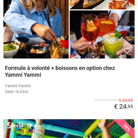
Formule à volonté + boissons en option chez
Yammi Yammi
Yammi Yammi
Gent
• 6,3 km
€ 33,95
Prix ​​du fournisseur
€ 24
,95
30%