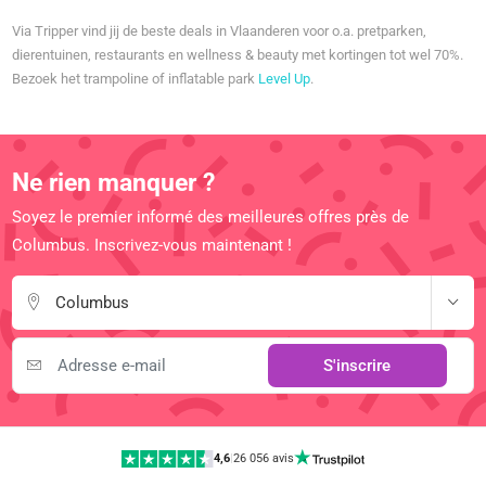
Via Tripper vind jij de beste deals in Vlaanderen voor o.a. pretparken,
dierentuinen, restaurants en wellness & beauty met kortingen tot wel 70%.
Bezoek het trampoline of inflatable park
Level Up
.
Ne rien manquer ?
Soyez le premier informé des meilleures offres près de
Columbus. Inscrivez-vous maintenant !
Columbus
S'inscrire
4,6
|
26 056 avis