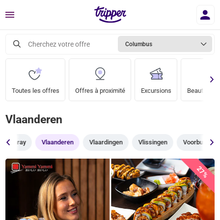
Menu
Cherchez votre offre
Columbus
Toutes les offres
Offres à proximité
Excursions
Beauté & bi
Vlaanderen
Venray
Vlaanderen
Vlaardingen
Vlissingen
Voorburg
27%