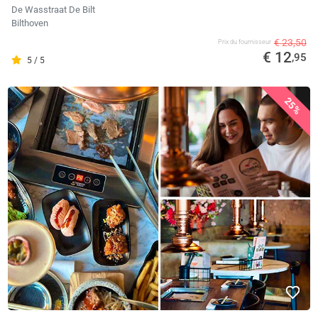
De Wasstraat De Bilt
Bilthoven
€ 23,50
Prix ​​du fournisseur
€ 12
,95
5 / 5
25%