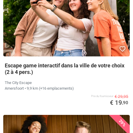
Escape game interactif dans la ville de votre choix
(2 à 4 pers.)
The City Escape
Amersfoort
• 9,9 km
(+16 emplacements)
€ 29,95
Prix ​​du fournisseur
€ 19
,90
29%