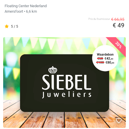
Floating Center Nederland
Amersfoort
• 6,6 km
€ 66,95
Prix ​​du fournisseur
€ 49
5 / 5
20%