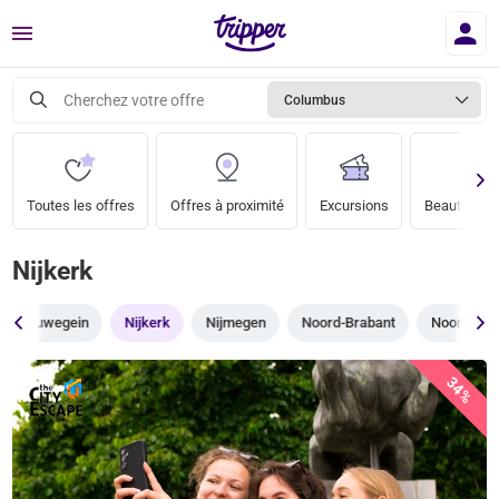
Menu
Cherchez votre offre
Columbus
Toutes les offres
Offres à proximité
Excursions
Beauté & bi
Nijkerk
Nieuwegein
Nijkerk
Nijmegen
Noord-Brabant
Noord-Hol
34%