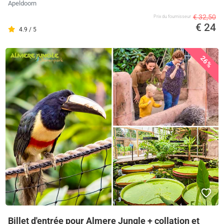
Apeldoorn
€ 32,50
Prix ​​du fournisseur
€ 24
4.9 / 5
26%
Billet d'entrée pour Almere Jungle + collation et