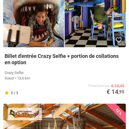
Billet d'entrée Crazy Selfie + portion de collations
en option
Crazy Selfie
Soest
• 13,6 km
€ 19,95
Prix ​​du fournisseur
€ 14
,95
5 / 5
42%