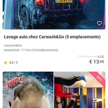
Lavage auto chez Carwash&Go (5 emplacements)
Carwash&Go
Amersfoort
• 7,1 km
(+4 emplacements)
€ 22
Prix ​​du fournisseur
€ 13
,95
4.8 / 5
25%