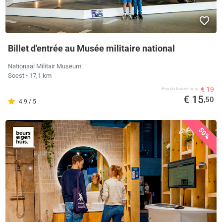
Billet d'entrée au Musée militaire national
Nationaal Militair Museum
Soest
• 17,1 km
€ 19
Prix ​​du fournisseur
€ 15
,50
4.9 / 5
50%