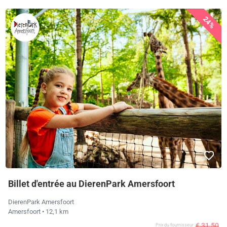
24%
Billet d'entrée au DierenPark Amersfoort
DierenPark Amersfoort
Amersfoort
• 12,1 km
€ 31,50
Prix ​​du fournisseur