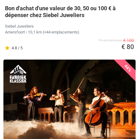
Bon d'achat d'une valeur de 30, 50 ou 100 € à
dépenser chez Siebel Juweliers
Siebel Juweliers
Amersfoort
• 10,1 km
(+44 emplacements)
€ 100
Prix ​​du fournisseur
€ 80
4.8 / 5
44%