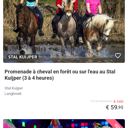
Promenade à cheval en forêt ou sur l'eau au Stal
Kuijper (3 à 4 heures)
Stal Kuijper
Langbroek
€ 100
Prix ​​du fournisseur
€ 59
,95
52%