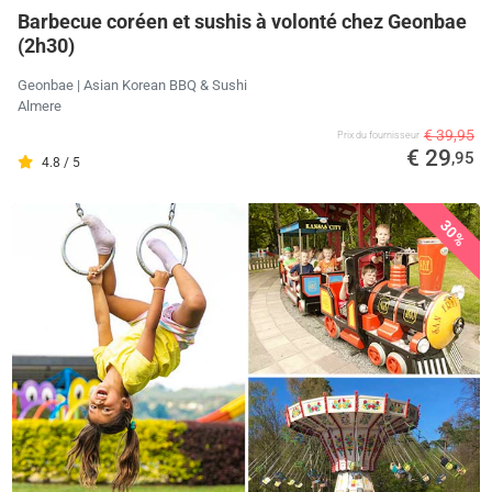
Barbecue coréen et sushis à volonté chez Geonbae
(2h30)
Geonbae | Asian Korean BBQ & Sushi
Almere
€ 39,95
Prix ​​du fournisseur
€ 29
,95
4.8 / 5
30%