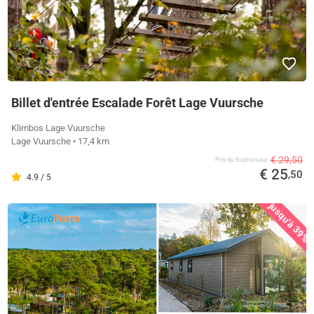
Billet d'entrée Escalade Forêt Lage Vuursche
Klimbos Lage Vuursche
Lage Vuursche
• 17,4 km
€ 29,50
Prix ​​du fournisseur
€ 25
,50
4.9 / 5
jusqu'à 39%