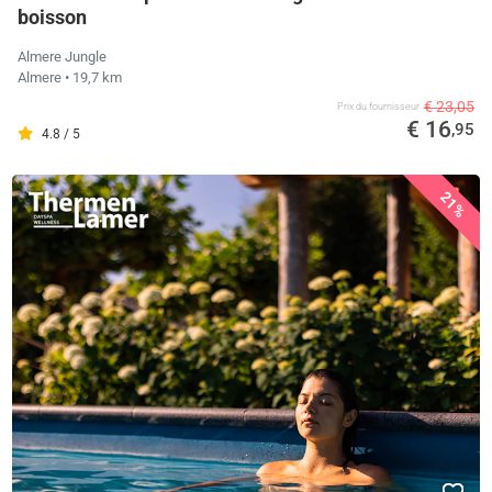
boisson
Almere Jungle
Almere
• 19,7 km
€ 23,05
Prix ​​du fournisseur
€ 16
,95
4.8 / 5
21%