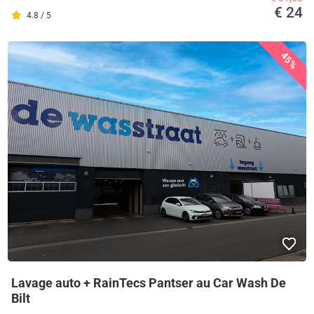
€ 24
4.8 / 5
45%
Lavage auto + RainTecs Pantser au Car Wash De
Bilt