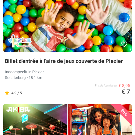
Billet d'entrée à l'aire de jeux couverte de Plezier
Indoorspeeltuin Plezier
Soesterberg
• 18,1 km
€ 8,95
Prix ​​du fournisseur
€ 7
4.9 / 5
20%