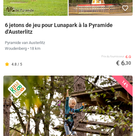
6 jetons de jeu pour Lunapark à la Pyramide
d'Austerlitz
Pyramide van Austerlitz
Woudenberg
• 18 km
€ 9
Prix ​​du fournisseur
€ 6
,30
4.8 / 5
14%