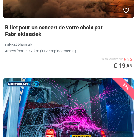
Billet pour un concert de votre choix par
Fabrieklassiek
Fabriekklassiek
Amersfoort
• 9,7 km
(+12 emplacements)
€ 35
Prix ​​du fournisseur
€ 19
,55
37%