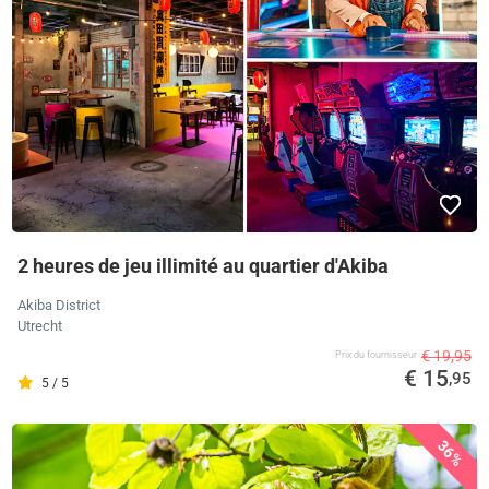
2 heures de jeu illimité au quartier d'Akiba
Akiba District
Utrecht
€ 19,95
Prix ​​du fournisseur
€ 15
,95
5 / 5
36%