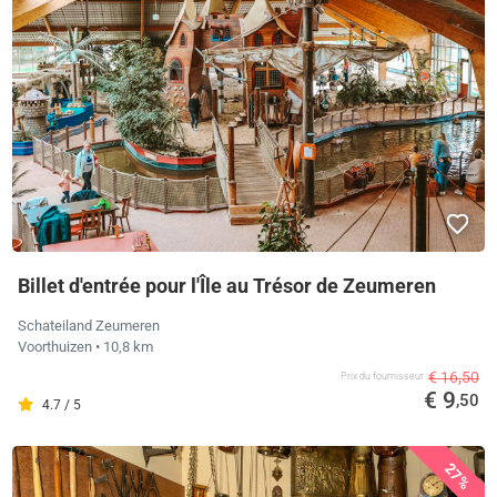
Billet d'entrée pour l'Île au Trésor de Zeumeren
Schateiland Zeumeren
Voorthuizen
• 10,8 km
€ 16,50
Prix ​​du fournisseur
€ 9
,50
4.7 / 5
27%