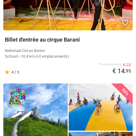
Billet d'entrée au cirque Barani
Nationaal Circus Barani
Schoorl
• 10,4 km
(+2 emplacements)
€ 22
Prix ​​du fournisseur
€ 14
,95
4 / 5
33%