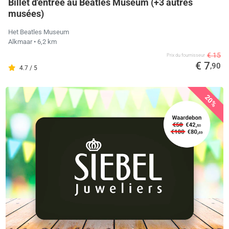
Billet d'entrée au Beatles Museum (+3 autres
musées)
Het Beatles Museum
Alkmaar
• 6,2 km
€ 15
Prix ​​du fournisseur
€ 7
,90
4.7 / 5
20%