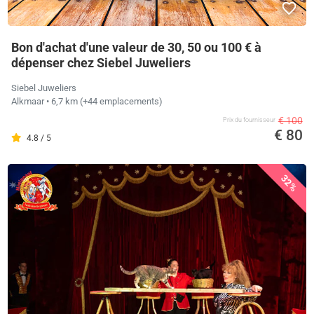
Bon d'achat d'une valeur de 30, 50 ou 100 € à
dépenser chez Siebel Juweliers
Siebel Juweliers
Alkmaar
• 6,7 km
(+44 emplacements)
€ 100
Prix ​​du fournisseur
€ 80
4.8 / 5
32%