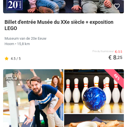
Billet d'entrée Musée du XXe siècle + exposition
LEGO
Museum van de 20e Eeuw
Hoorn
• 15,8 km
€ 11
Prix ​​du fournisseur
€ 8
,25
4.5 / 5
48%