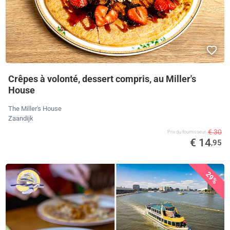
Crêpes à volonté, dessert compris, au Miller's
House
The Miller's House
Zaandijk
€ 30
Prix ​​du fournisseur
€ 14
,95
29%