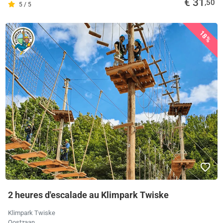
€ 31
,50
5 / 5
18%
2 heures d'escalade au Klimpark Twiske
Klimpark Twiske
Oostzaan