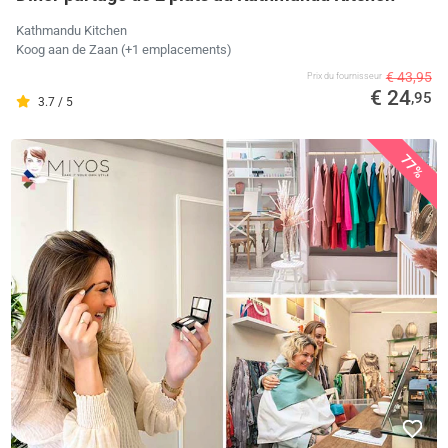
Kathmandu Kitchen
Koog aan de Zaan (+1 emplacements)
€ 43,95
Prix ​​du fournisseur
€ 24
,95
3.7 / 5
77%