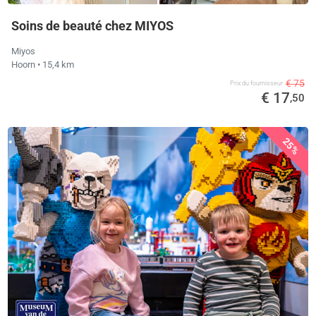
Soins de beauté chez MIYOS
Miyos
Hoorn
• 15,4 km
€ 75
Prix ​​du fournisseur
€ 17
,50
25%