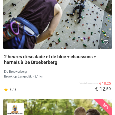
2 heures d'escalade et de bloc + chaussons +
harnais à De Broekerberg
De Broekerberg
Broek op Langedijk
• 3,1 km
€ 18,25
Prix ​​du fournisseur
€ 12
,50
5 / 5
30%