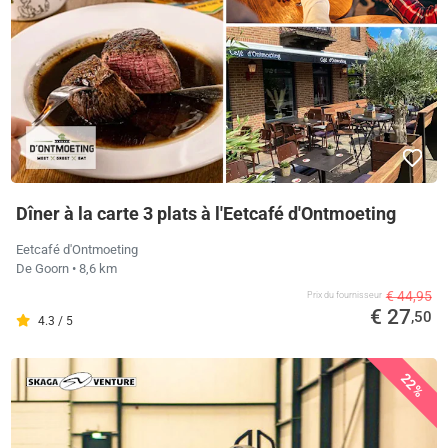
Dîner à la carte 3 plats à l'Eetcafé d'Ontmoeting
Eetcafé d'Ontmoeting
De Goorn
• 8,6 km
€ 44,95
Prix ​​du fournisseur
€ 27
,50
4.3 / 5
22%