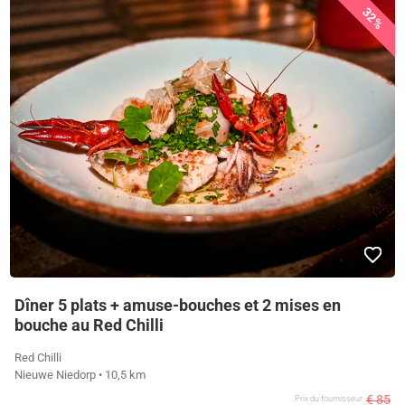
32%
Dîner 5 plats + amuse-bouches et 2 mises en
bouche au Red Chilli
Red Chilli
Nieuwe Niedorp
• 10,5 km
€ 85
Prix ​​du fournisseur