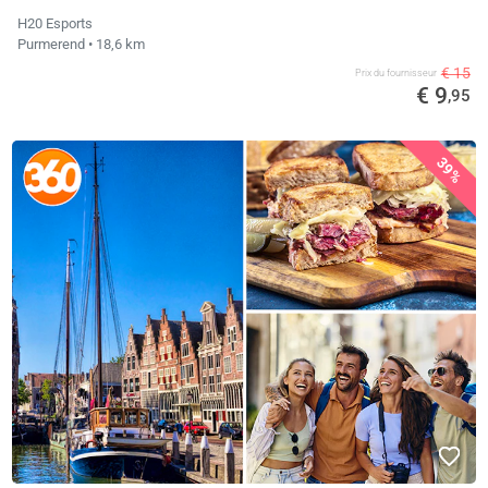
H20 Esports
Purmerend
• 18,6 km
€ 15
Prix ​​du fournisseur
€ 9
,95
39%