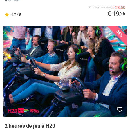
€ 23,50
Prix ​​du fournisseur
€ 19
,25
4.7 / 5
34%
2 heures de jeu à H20