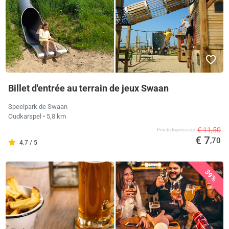
Billet d'entrée au terrain de jeux Swaan
Speelpark de Swaan
Oudkarspel
• 5,8 km
€ 11,50
Prix ​​du fournisseur
€ 7
,70
4.7 / 5
39%