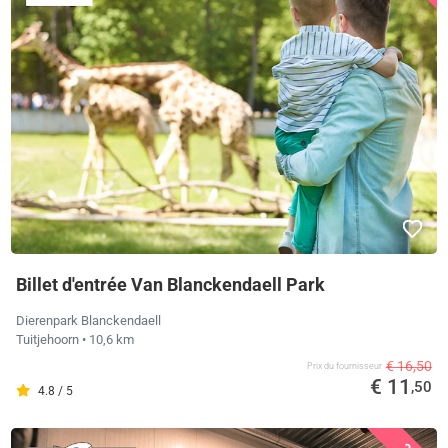
Billet d'entrée Van Blanckendaell Park
Dierenpark Blanckendaell
Tuitjehoorn
• 10,6 km
€ 16,50
Prix ​​du fournisseur
€ 11
,50
4.8 / 5