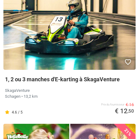
1, 2 ou 3 manches d'E-karting à SkagaVenture
SkagaVenture
Schagen
• 13,2 km
€ 16
Prix ​​du fournisseur
€ 12
,50
4.6 / 5
21%