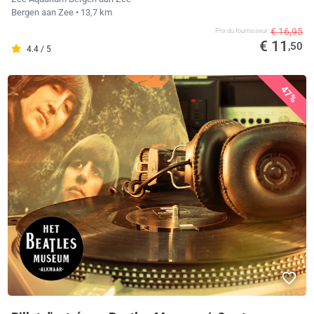
Bergen aan Zee
• 13,7 km
€ 16,95
Prix ​​du fournisseur
€ 11
,50
4.4 / 5
47%