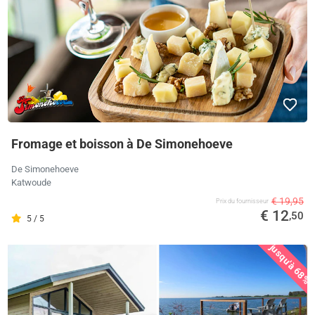
Fromage et boisson à De Simonehoeve
De Simonehoeve
Katwoude
€ 19,95
Prix ​​du fournisseur
€ 12
,50
5 / 5
jusqu'à 68%