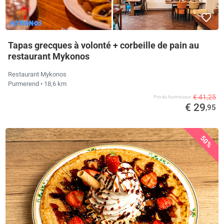
Tapas grecques à volonté + corbeille de pain au
restaurant Mykonos
Restaurant Mykonos
Purmerend
• 18,6 km
€ 41,25
Prix ​​du fournisseur
€ 29
,95
50%