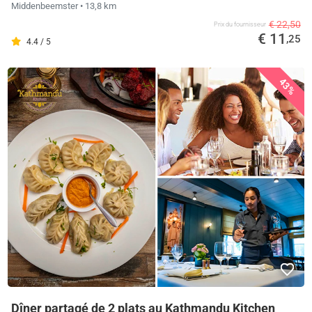
Middenbeemster
• 13,8 km
€ 22,50
Prix ​​du fournisseur
€ 11
,25
4.4 / 5
43%
Dîner partagé de 2 plats au Kathmandu Kitchen