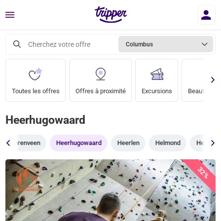
Menu
Cherchez votre offre
Columbus
Toutes les offres
Offres à proximité
Excursions
Beauté & bi
Heerhugowaard
Heerenveen
Heerhugowaard
Heerlen
Helmond
Hengelo
32%