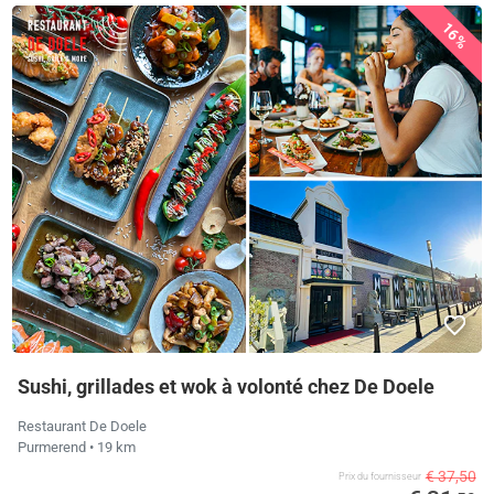
16%
Sushi, grillades et wok à volonté chez De Doele
Restaurant De Doele
Purmerend
• 19 km
€ 37,50
Prix ​​du fournisseur