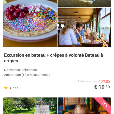
Excursion en bateau + crêpes à volonté Bateau à
crêpes
De Pannenkoekenboot
Amsterdam (+2 emplacements)
€ 27,50
Prix ​​du fournisseur
€ 19
,50
4.7 / 5
25%