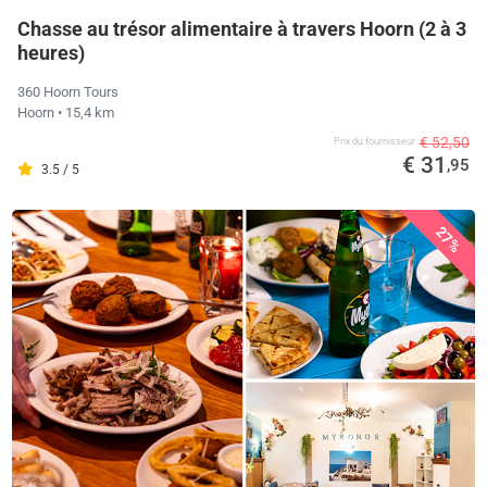
Chasse au trésor alimentaire à travers Hoorn (2 à 3
heures)
360 Hoorn Tours
Hoorn
• 15,4 km
€ 52,50
Prix ​​du fournisseur
€ 31
,95
3.5 / 5
27%