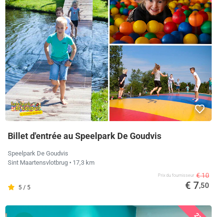
Billet d'entrée au Speelpark De Goudvis
Speelpark De Goudvis
Sint Maartensvlotbrug
• 17,3 km
€ 10
Prix ​​du fournisseur
€ 7
,50
5 / 5