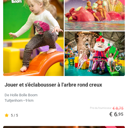
Jouer et s'éclabousser à l'arbre rond creux
De Holle Bolle Boom
Tuitjenhorn
• 9 km
€ 8,75
Prix ​​du fournisseur
€ 6
,95
5 / 5