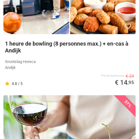
1 heure de bowling (8 personnes max.) + en-cas à
Andijk
Grootslag Horeca
Andijk
€ 29
Prix ​​du fournisseur
€ 14
,95
4.8 / 5
37%