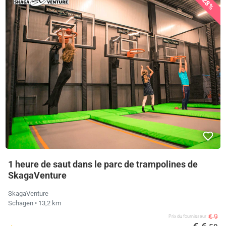
28%
1 heure de saut dans le parc de trampolines de
SkagaVenture
SkagaVenture
Schagen
• 13,2 km
€ 9
Prix ​​du fournisseur