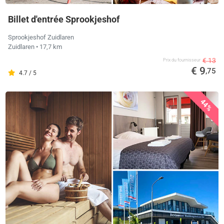
Billet d'entrée Sprookjeshof
Sprookjeshof Zuidlaren
Zuidlaren
• 17,7 km
€ 13
Prix ​​du fournisseur
€ 9
,75
4.7 / 5
44%