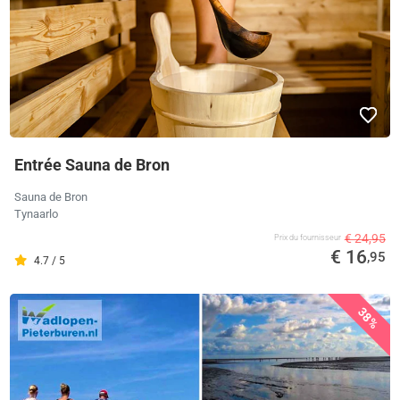
Entrée Sauna de Bron
Sauna de Bron
Tynaarlo
€ 24,95
Prix ​​du fournisseur
€ 16
,95
4.7 / 5
38%