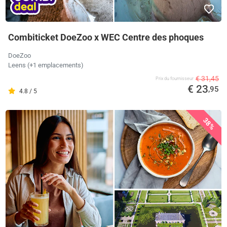
Combiticket DoeZoo x WEC Centre des phoques
DoeZoo
Leens (+1 emplacements)
€ 31,45
Prix ​​du fournisseur
€ 23
,95
4.8 / 5
38%