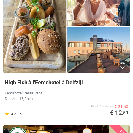
High Fish à l'Eemshotel à Delfzijl
Eemshotel Restaurant
Delfzijl
• 15,3 km
€ 21,50
Prix ​​du fournisseur
€ 12
,50
4.8 / 5