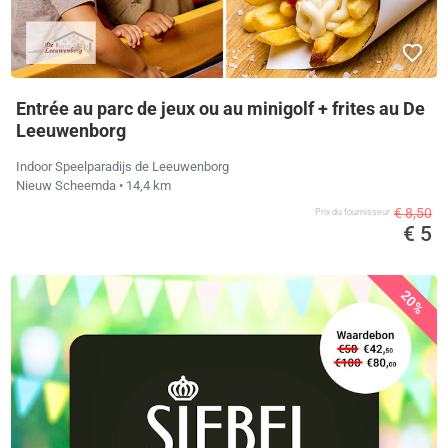
Entrée au parc de jeux ou au minigolf + frites au De
Leeuwenborg
Indoor Speelparadijs de Leeuwenborg
Nieuw Scheemda
• 14,4 km
€ 8,50
Prix ​​du fournisseur
€ 5
20%