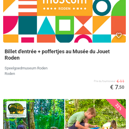
Billet d'entrée + poffertjes au Musée du Jouet
Roden
Speelgoedmuseum Roden
Roden
€ 11
Prix ​​du fournisseur
€ 7
,50
22%