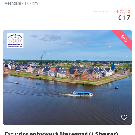
Veendam
• 17,7 km
€ 25,50
Prix ​​du fournisseur
€ 17
50%
Excursion en bateau à Blauwestad (1,5 heures)