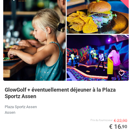
GlowGolf + éventuellement déjeuner à la Plaza
Sportz Assen
Plaza Sportz Assen
Assen
€ 22,90
Prix ​​du fournisseur
€ 16
,90