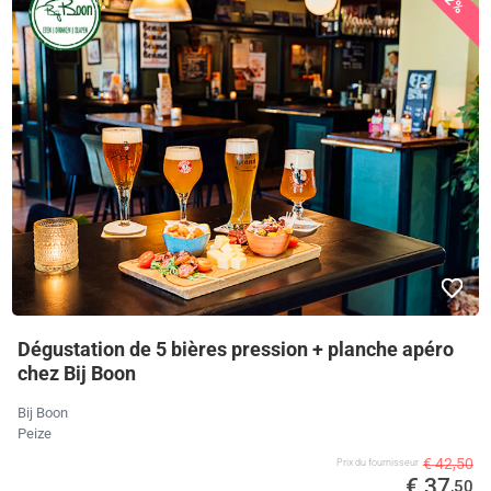
12%
Dégustation de 5 bières pression + planche apéro
chez Bij Boon
Bij Boon
Peize
€ 42,50
Prix ​​du fournisseur
€ 37
,50