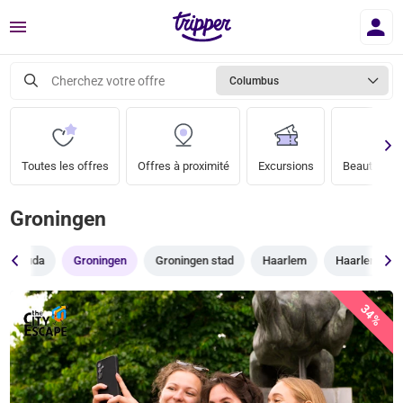
Menu
Cherchez votre offre
Columbus
Toutes les offres
Offres à proximité
Excursions
Beauté & bi
Groningen
Gouda
Groningen
Groningen stad
Haarlem
Haarlemmer
34%