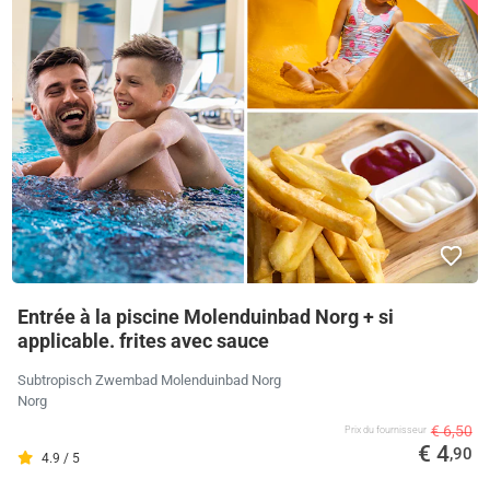
Entrée à la piscine Molenduinbad Norg + si
applicable. frites avec sauce
Subtropisch Zwembad Molenduinbad Norg
Norg
€ 6,50
Prix ​​du fournisseur
€ 4
,90
4.9 / 5