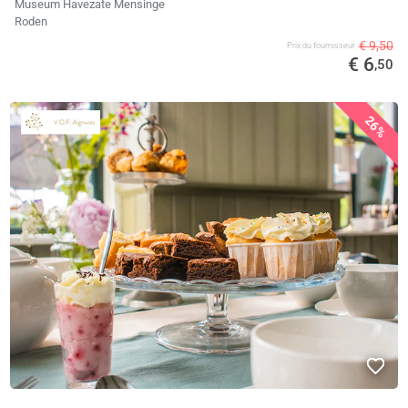
Museum Havezate Mensinge
Roden
€ 9,50
Prix ​​du fournisseur
€ 6
,50
26%