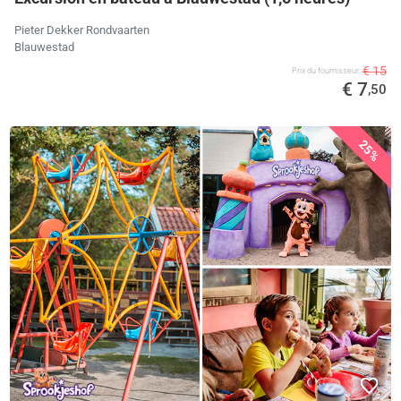
Pieter Dekker Rondvaarten
Blauwestad
€ 15
Prix ​​du fournisseur
€ 7
,50
25%