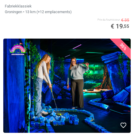
Fabriekklassiek
Groningen
• 13 km
(+12 emplacements)
€ 35
Prix ​​du fournisseur
€ 19
,55
30%