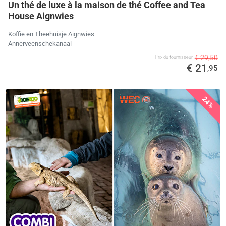
Un thé de luxe à la maison de thé Coffee and Tea
House Aignwies
Koffie en Theehuisje Aignwies
Annerveenschekanaal
€ 29,50
Prix ​​du fournisseur
€ 21
,95
24%