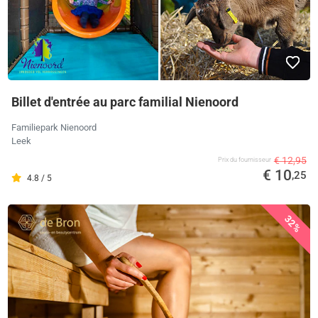
Billet d'entrée au parc familial Nienoord
Familiepark Nienoord
Leek
€ 12,95
Prix ​​du fournisseur
€ 10
,25
4.8 / 5
32%