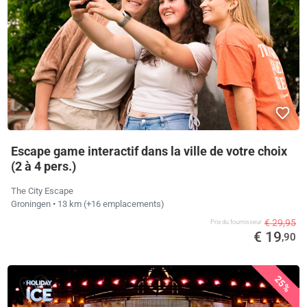
Escape game interactif dans la ville de votre choix
(2 à 4 pers.)
The City Escape
Groningen
• 13 km
(+16 emplacements)
€ 29,95
Prix ​​du fournisseur
€ 19
,90
25%