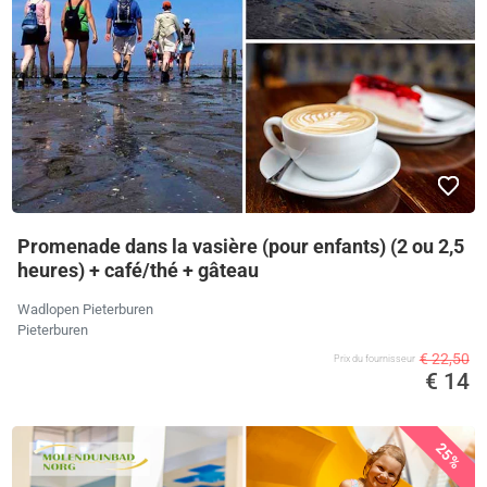
Promenade dans la vasière (pour enfants) (2 ou 2,5
heures) + café/thé + gâteau
Wadlopen Pieterburen
Pieterburen
€ 22,50
Prix ​​du fournisseur
€ 14
25%