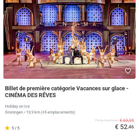
Billet de première catégorie Vacances sur glace -
CINÉMA DES RÊVES
Holiday on Ice
Groningen
• 13,9 km
(+5 emplacements)
€ 69,95
Prix ​​du fournisseur
€ 52
,46
5 / 5