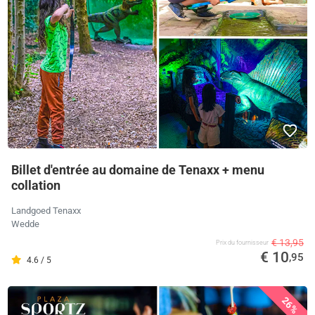
Billet d'entrée au domaine de Tenaxx + menu
collation
Landgoed Tenaxx
Wedde
€ 13,95
Prix ​​du fournisseur
€ 10
,95
4.6 / 5
26%