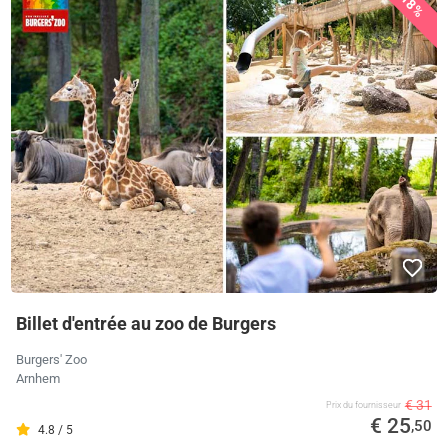
18%
Billet d'entrée au zoo de Burgers
Burgers' Zoo
Arnhem
€ 31
Prix ​​du fournisseur
€ 25
,50
4.8 / 5