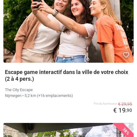
Escape game interactif dans la ville de votre choix
(2 à 4 pers.)
The City Escape
Nijmegen
• 5,2 km
(+16 emplacements)
€ 29,95
Prix ​​du fournisseur
€ 19
,90
38%