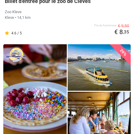
Billet d'entrée pour le zoo de Clèves
Zoo Kleve
Kleve
• 14,1 km
€ 9,50
Prix ​​du fournisseur
€ 8
,35
4.6 / 5
29%