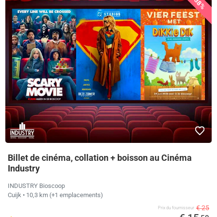
38%
Billet de cinéma, collation + boisson au Cinéma
Industry
INDUSTRY Bioscoop
Cuijk
• 10,3 km
(+1 emplacements)
€ 25
Prix ​​du fournisseur