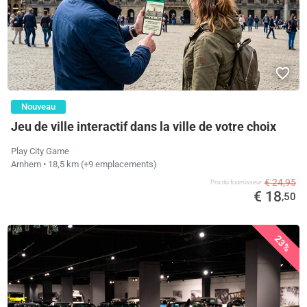
Nouveau
Jeu de ville interactif dans la ville de votre choix
Play City Game
Arnhem
• 18,5 km
(+9 emplacements)
€ 24,95
Prix ​​du fournisseur
€ 18
,50
23%