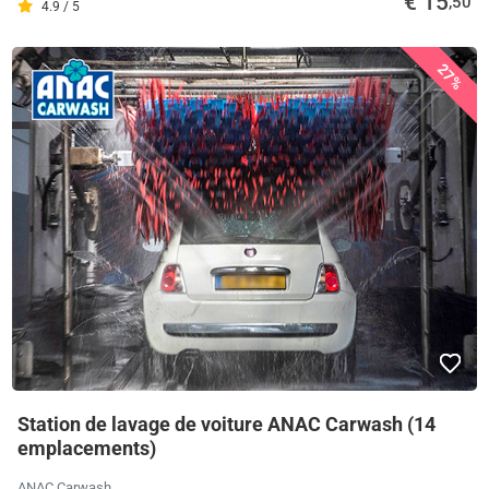
€ 15
,50
4.9 / 5
27%
Station de lavage de voiture ANAC Carwash (14
emplacements)
ANAC Carwash