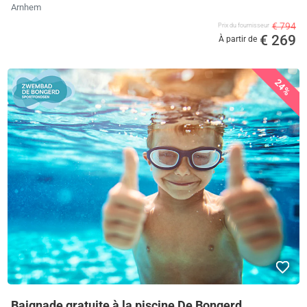
Arnhem
€ 794
Prix ​​du fournisseur
€ 269
À partir de
24%
Baignade gratuite à la piscine De Bongerd