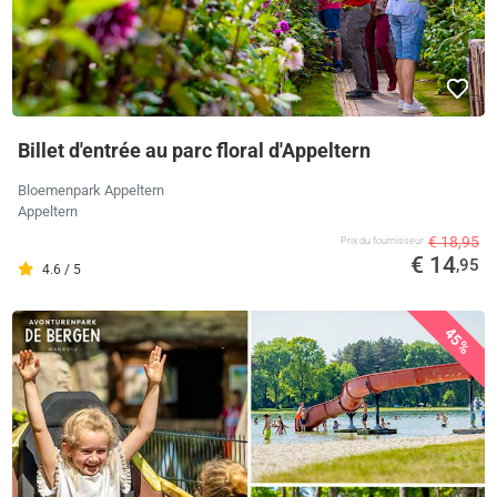
Billet d'entrée au parc floral d'Appeltern
Bloemenpark Appeltern
Appeltern
€ 18,95
Prix ​​du fournisseur
€ 14
,95
4.6 / 5
45%