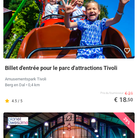
Billet d'entrée pour le parc d'attractions Tivoli
Amusementspark Tivoli
Berg en Dal
• 0,4 km
€ 21
Prix ​​du fournisseur
€ 18
,50
4.5 / 5
29%