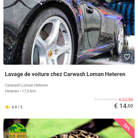
Lavage de voiture chez Carwash Loman Heteren
Carwash Loman Heteren
Heteren
• 17,9 km
€ 22,50
Prix ​​du fournisseur
€ 14
,50
4.9 / 5
26%