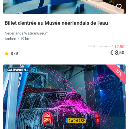
Billet d'entrée au Musée néerlandais de l'eau
Nederlands Watermuseum
Arnhem
• 19 km
€ 12,50
Prix ​​du fournisseur
€ 8
,50
5 / 5
37%