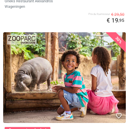
Grieks Restaurant Alexandros
Wageningen
€ 29,50
Prix ​​du fournisseur
€ 19
,95
30%