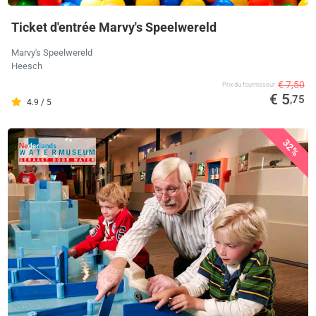
Ticket d'entrée Marvy's Speelwereld
Marvy's Speelwereld
Heesch
€ 7,50
Prix ​​du fournisseur
€ 5
,75
4.9 / 5
32%