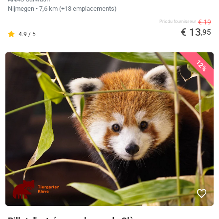
Nijmegen
• 7,6 km
(+13 emplacements)
€ 19
Prix ​​du fournisseur
€ 13
,95
4.9 / 5
12%