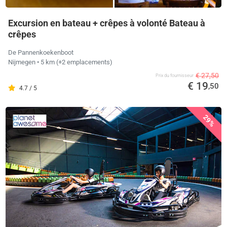
Excursion en bateau + crêpes à volonté Bateau à
crêpes
De Pannenkoekenboot
Nijmegen
• 5 km
(+2 emplacements)
€ 27,50
Prix ​​du fournisseur
€ 19
,50
4.7 / 5
29%