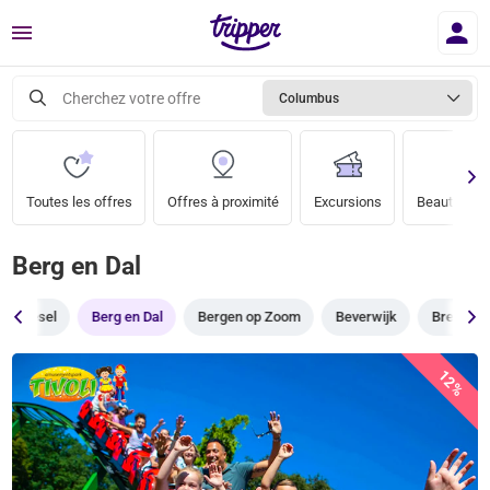
Menu
Cherchez votre offre
Columbus
Toutes les offres
Offres à proximité
Excursions
Beauté & bi
Berg en Dal
Beesel
Berg en Dal
Bergen op Zoom
Beverwijk
Breda
12%