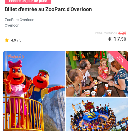
Encore un jour de plus!
Billet d'entrée au ZooParc d'Overloon
ZooParc Overloon
Overloon
€ 25
Prix ​​du fournisseur
€ 17
,50
4.9 / 5
32%