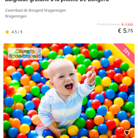
Zwembad de Bongerd Wageningen
Wageningen
€ 7,60
Prix ​​du fournisseur
€ 5
,75
4.5 / 5
23%