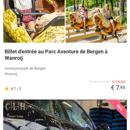
Billet d'entrée au Parc Aventure de Bergen à
Wanroij
Avonturenpark de Bergen
Wanroij
€ 14,50
Prix ​​du fournisseur
€ 7
,95
4.7 / 5
36%