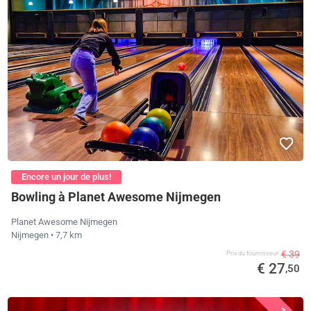
Encore un jour de plus!
Bowling à Planet Awesome Nijmegen
Planet Awesome Nijmegen
Nijmegen
• 7,7 km
€ 39
Prix ​​du fournisseur
€ 27
,50