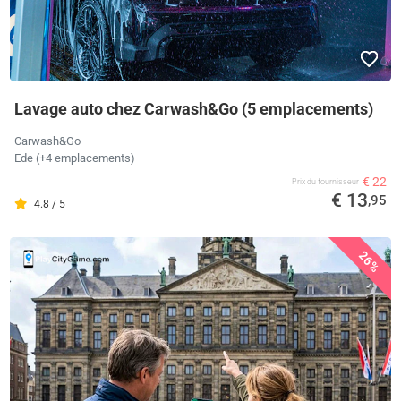
Lavage auto chez Carwash&Go (5 emplacements)
Carwash&Go
Ede (+4 emplacements)
€ 22
Prix ​​du fournisseur
€ 13
,95
4.8 / 5
26%