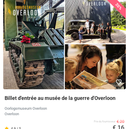
20%
Billet d'entrée au musée de la guerre d'Overloon
Oorlogsmuseum Overloon
Overloon
€ 20
Prix ​​du fournisseur
€ 16
4.9 / 5