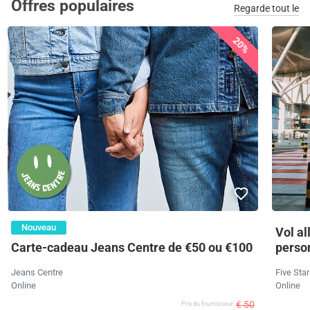
Offres populaires
Regarde tout le
20%
Nouveau
Vol al
Carte-cadeau Jeans Centre de €50 ou €100
perso
Jeans Centre
Five Sta
Online
Online
€ 50
Prix ​​du fournisseur