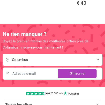
€ 40
Ne rien manquer ?
Soyez le premier informé des meilleures offres près de
Columbus. Inscrivez-vous maintenant !
Columbus
S'inscrire
4,6
|
26 000 avis
Toutes les offres