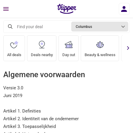
Menu
Find your deal
Columbus
All deals
Deals nearby
Day out
Beauty & wellness
A nig
Algemene voorwaarden
Versie 3.0
Juni 2019
Artikel 1. Definities
Artikel 2. Identiteit van de ondernemer
Artikel 3. Toepasselijkheid