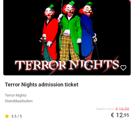
Terror Nights admission ticket
Terror Nights
Standdaarbuiten
€ 16,50
Supplier's price
€ 12
,95
3.5 / 5