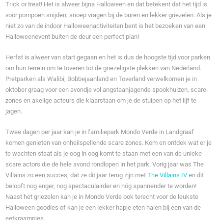
Trick or treat! Het is alweer bijna Halloween en dat betekent dat het tijd is
voor pompoen snijden, snoep vragen bij de buren en lekker griezelen. Als je
niet zo van de indoor Halloweenactiviteiten bent is het bezoeken van een
Halloweenevent buiten de deur een perfect plan!
Herfst is alweer van start gegaan en het is dus de hoogste tijd voor parken
om hun terrein om te toveren tot de griezeligste plekken van Nederland.
Pretparken als Walibi, Bobbejaanland en Toverland verwelkomen je in
oktober graag voor een avondje vol angstaanjagende spookhuizen, scare-
zones en akelige acteurs die klaarstaan om je de stuipen op het lijf te
jagen.
Twee dagen per jaar kan je in familiepark Mondo Verde in Landgraaf
komen genieten van onheilspellende scare zones. Kom en ontdek wat er je
te wachten staat als je oog in oog komt te staan met een van de unieke
scare actors die de hele avond rondlopen in het park. Vorig jaar was The
Villains zo een succes, dat ze dit jaar terug zijn met
The Villains IV
en dit
belooft nog enger, nog spectaculairder en nóg spannender te worden!
Naast het griezelen kan je in Mondo Verde ook terecht voor de leukste
Halloween goodies of kan je een lekker hapje eten halen bij een van de
eetkraampjes.