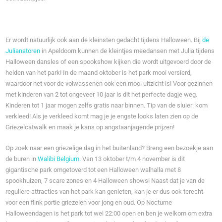
Er wordt natuurlijk ook aan de kleinsten gedacht tijdens Halloween. Bij
de
Julianatoren
in Apeldoorn kunnen de kleintjes meedansen met Julia tijdens
Halloween dansles of een spookshow kijken die wordt uitgevoerd door de
helden van het park! In de maand oktober is het park mooi versierd,
waardoor het voor de volwassenen ook een mooi uitzicht is! Voor gezinnen
met kinderen van 2 tot ongeveer 10 jaar is dit het perfecte dagje weg.
Kinderen tot 1 jaar mogen zelfs gratis naar binnen. Tip van de sluier: kom
verkleed! Als je verkleed komt mag je je engste looks laten zien op de
Griezelcatwalk en maak je kans op angstaanjagende prijzen!
Op zoek naar een griezelige dag in het buitenland? Breng een bezoekje aan
de buren in
Walibi Belgium.
Van 13 oktober t/m 4 november is dit
gigantische park omgetoverd tot een Halloween walhalla met 8
spookhuizen, 7 scare zones en 4 Halloween shows! Naast dat je van de
reguliere attracties van het park kan genieten, kan je er dus ook terecht
voor een flink portie griezelen voor jong en oud. Op Nocturne
Halloweendagen is het park tot wel 22:00 open en ben je welkom om extra